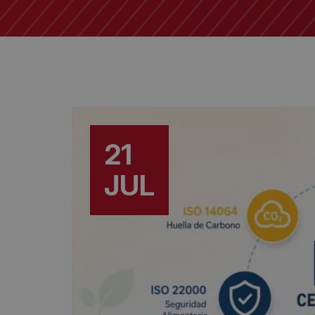
21
JUL