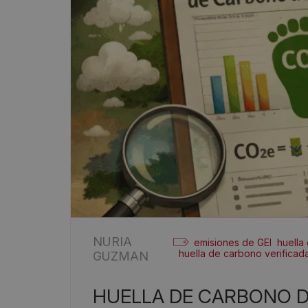
NURIA
emisiones de GEI
huella
huella de carbono verificad
GUZMAN
HUELLA DE CARBONO 