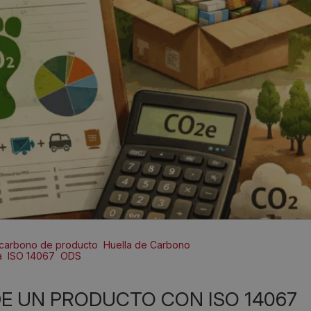
 carbono de producto
Huella de Carbono
a
ISO 14067
ODS
DE UN PRODUCTO CON ISO 14067