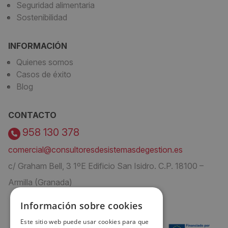
Seguridad alimentaria
Sostenibilidad
INFORMACIÓN
Quienes somos
Casos de éxito
Blog
CONTACTO
958 130 378
comercial@consultoresdesistemasdegestion.es
c/ Graham Bell, 3 1ºE Edificio San Isidro. C.P. 18100 –
Armilla (Granada)
Información sobre cookies
Este sitio web puede usar cookies para que