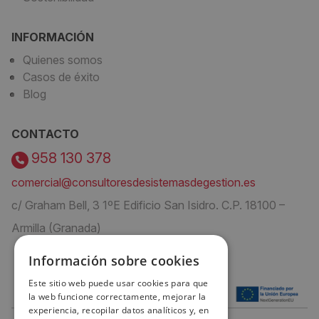
INFORMACIÓN
Quienes somos
Casos de éxito
Blog
CONTACTO
958 130 378
comercial@consultoresdesistemasdegestion.es
c/ Graham Bell, 3 1ºE Edificio San Isidro. C.P. 18100 –
Armilla (Granada)
Información sobre cookies
Este sitio web puede usar cookies para que
la web funcione correctamente, mejorar la
experiencia, recopilar datos analíticos y, en