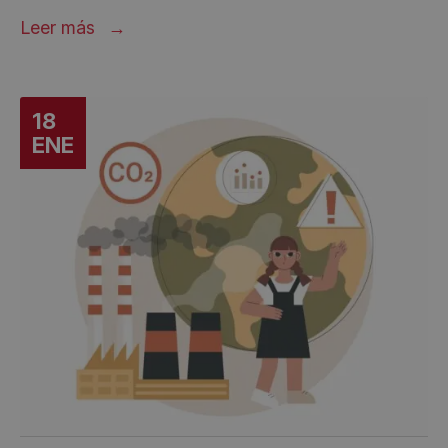
Leer más
18
ENE