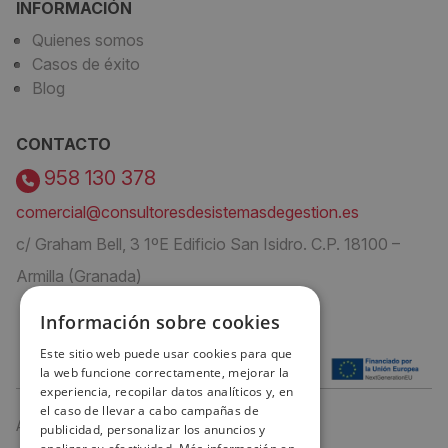
INFORMACIÓN
Quienes somos
Casos de éxito
Blog
CONTACTO
958 130 378
comercial@consultoresdesistemasdegestion.es
c/ Graham Bell, 3 1ºE Edificio San Isidro. C.P. 18100 –
Armilla (Granada)
Información sobre cookies
Este sitio web puede usar cookies para que
la web funcione correctamente, mejorar la
experiencia, recopilar datos analíticos y, en
el caso de llevar a cabo campañas de
Aviso Legal
publicidad, personalizar los anuncios y