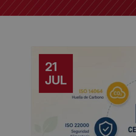
21
JUL