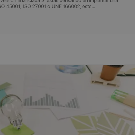
nversión financiada Si estás pensando en implantar una
ISO 45001, ISO 27001 o UNE 166002, este...