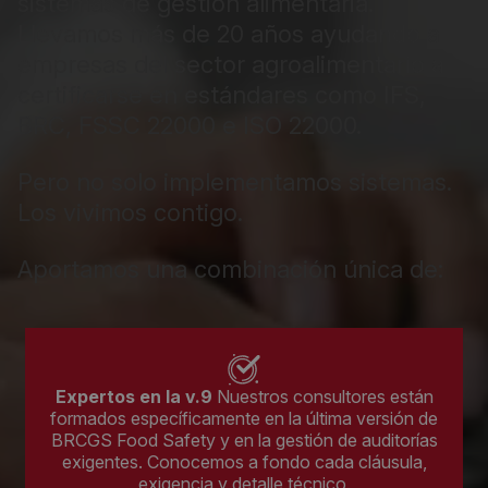
sistemas de gestión alimentaria.
Llevamos más de 20 años ayudando a
empresas del sector agroalimentario a
certificarse en estándares como IFS,
BRC, FSSC 22000 e ISO 22000.
Pero no solo implementamos sistemas.
Los vivimos contigo.
Aportamos una combinación única de:
Expertos en la v.9
Nuestros consultores están
formados específicamente en la última versión de
BRCGS Food Safety y en la gestión de auditorías
exigentes. Conocemos a fondo cada cláusula,
exigencia y detalle técnico.