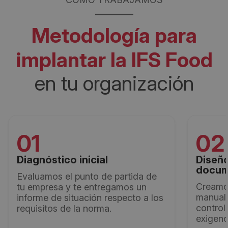
Metodología para
implantar la IFS Food
en tu organización
01
02
Diagnóstico inicial
Diseño
docum
Evaluamos el punto de partida de
Creamo
tu empresa y te entregamos un
manuale
informe de situación respecto a los
control
requisitos de la norma.
exigen