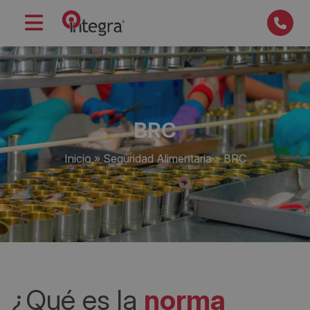
BRC
Inicio
»
Seguridad Alimentaria
»
BRC
¿Qué es la
norma