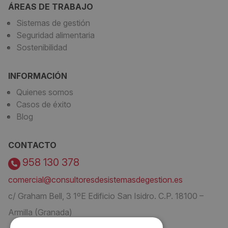
ÁREAS DE TRABAJO
Sistemas de gestión
Seguridad alimentaria
Sostenibilidad
INFORMACIÓN
Quienes somos
Casos de éxito
Blog
CONTACTO
958 130 378
comercial@consultoresdesistemasdegestion.es
c/ Graham Bell, 3 1ºE Edificio San Isidro. C.P. 18100 –
Armilla (Granada)