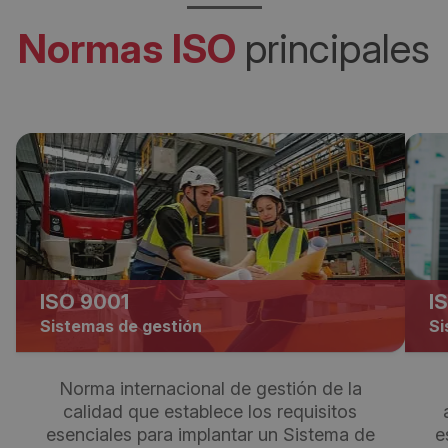
Normas ISO
principales
ISO 9001
I
Sistemas de gestión
Si
Norma internacional de gestión de la
calidad que establece los requisitos
esenciales para implantar un Sistema de
e