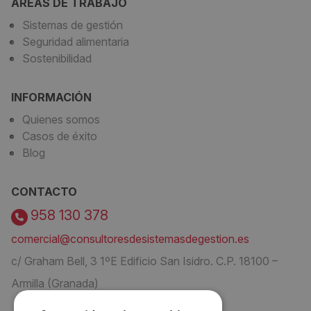
ÁREAS DE TRABAJO
Sistemas de gestión
Seguridad alimentaria
Sostenibilidad
INFORMACIÓN
Quienes somos
Casos de éxito
Blog
CONTACTO
958 130 378
comercial@consultoresdesistemasdegestion.es
c/ Graham Bell, 3 1ºE Edificio San Isidro. C.P. 18100 –
Armilla (Granada)