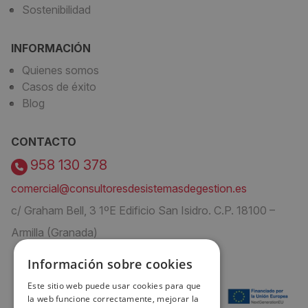
Sostenibilidad
INFORMACIÓN
Quienes somos
Casos de éxito
Blog
CONTACTO
958 130 378
comercial@consultoresdesistemasdegestion.es
c/ Graham Bell, 3 1ºE Edificio San Isidro. C.P. 18100 –
Armilla (Granada)
Información sobre cookies
Este sitio web puede usar cookies para que
la web funcione correctamente, mejorar la