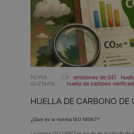
NURIA
emisiones de GEI
huell
GUZMAN
huella de carbono verifica
HUELLA DE CARBONO DE 
¿Qué es la norma ISO 14067?
La norma ISO 14067 te ayuda en el cálculo de l