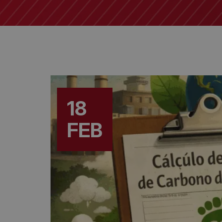
18
FEB