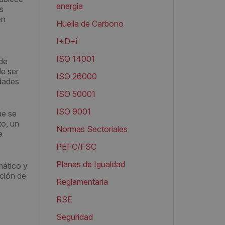
energia
es
en
Huella de Carbono
I+D+i
ISO 14001
 de
e ser
ISO 26000
idades
ISO 50001
ISO 9001
e se
to, un
Normas Sectoriales
e
PEFC/FSC
Planes de Igualdad
mático y
cción de
Reglamentaria
RSE
Seguridad