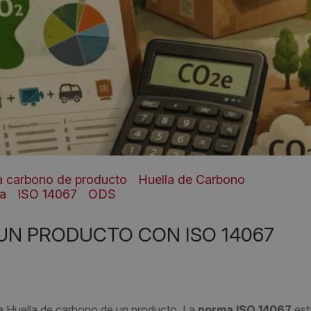
a carbono de producto
Huella de Carbono
da
ISO 14067
ODS
UN PRODUCTO CON ISO 14067
a Huella de carbono de un producto. La
norma ISO 14067
est