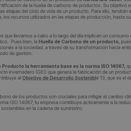
uantificación de la huella de carbono de productos. Su objetivo 
as etapas del ciclo de vida de un producto. Para ello, tendrán 
, los recursos utilizados en las etapas de producción, hasta su
s que llevamos a cabo a lo largo del día implican un consumo
tico. Pues bien, la
Huella de Carbono
de un producto,
pued
aciones a la sociedad, a través de su transformación hacia ent
odo de gestión.
e Producto la herramienta base es la norma ISO 14067,
qu
fecto invernadero (GEI) que genera la fabricación de un produc
ntribuye al
Objetivo de Desarrollo Sostenibl
e 13, que es el d
rbono de los productos son cruciales para mitigar el cambio cli
norma ISO 14067, tu empresa contribuye activamente a la redu
sostenibles en la cadena de suministro.