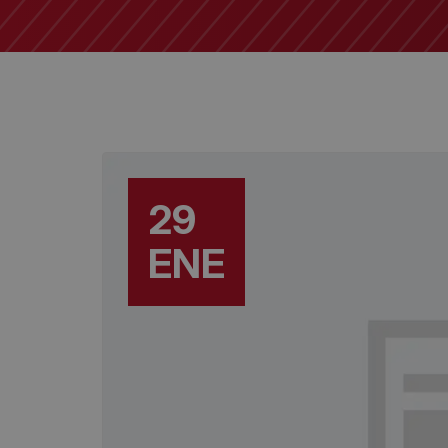
29
ENE