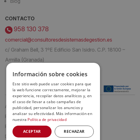
Blog
CONTACTO
958 130 378
comercial@consultoresdesistemasdegestion.es
c/ Graham Bell, 3 1ºE Edificio San Isidro. C.P. 18100 –
Armilla (Granada)
Información sobre cookies
Este sitio web puede usar cookies para que
la web funcione correctamente, mejorar la
experiencia, recopilar datos analíticos y, en
el caso de llevar a cabo campañas de
Aviso Legal
publicidad, personalizar los anuncios y
analizar su efectividad. Más información en
Política de privacidad
nuestra
Política de privacidad
Política de cookies
ACEPTAR
RECHAZAR
Declaración de Accesibilidad