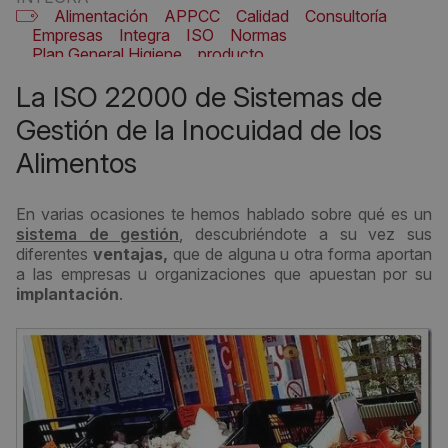
Alimentación
APPCC
Calidad
Consultoría
Empresas
Integra
ISO
Normas
Plan General Higiene
producto
Seguridad alimentaria
Sistemas de gestión
La ISO 22000 de Sistemas de
Sistemas de gestión sectoriales
Gestión de la Inocuidad de los
Alimentos
En varias ocasiones te hemos hablado sobre qué es un
sistema de gestión
, descubriéndote a su vez sus
diferentes
ventajas,
que de alguna u otra forma aportan
a las empresas u organizaciones que apuestan por su
implantación
.