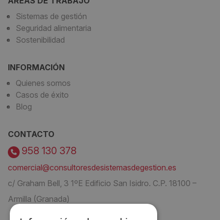
ÁREAS DE TRABAJO
Sistemas de gestión
Seguridad alimentaria
Sostenibilidad
INFORMACIÓN
Quienes somos
Casos de éxito
Blog
CONTACTO
958 130 378
comercial@consultoresdesistemasdegestion.es
c/ Graham Bell, 3 1ºE Edificio San Isidro. C.P. 18100 –
Armilla (Granada)