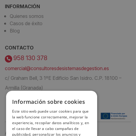
INFORMACIÓN
Quienes somos
Casos de éxito
Blog
CONTACTO
958 130 378
comercial@consultoresdesistemasdegestion.es
c/ Graham Bell, 3 1ºE Edificio San Isidro. C.P. 18100 –
Armilla (Granada)
Información sobre cookies
Este sitio web puede usar cookies para que
la web funcione correctamente, mejorar la
experiencia, recopilar datos analíticos y, en
el caso de llevar a cabo campañas de
Aviso Legal
publicidad, personalizar los anuncios y