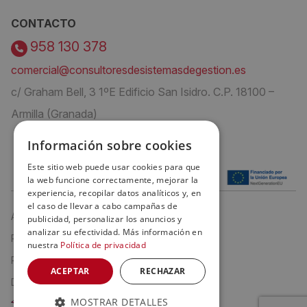
CONTACTO
958 130 378
comercial@consultoresdesistemasdegestion.es
c/ Graham Bell, 3 1ºE Edificio San Isidro. C.P. 18100 –
Armilla (Granada)
Información sobre cookies
Este sitio web puede usar cookies para que
la web funcione correctamente, mejorar la
experiencia, recopilar datos analíticos y, en
el caso de llevar a cabo campañas de
Aviso Legal
publicidad, personalizar los anuncios y
analizar su efectividad. Más información en
Política de privacidad
nuestra
Política de privacidad
Política de cookies
ACEPTAR
RECHAZAR
Declaración de Accesibilidad
MOSTRAR DETALLES