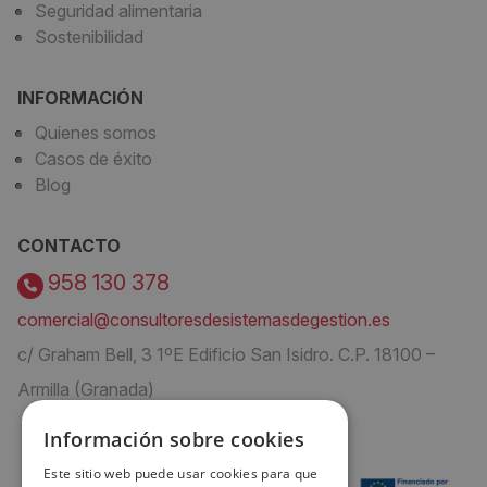
Seguridad alimentaria
Sostenibilidad
INFORMACIÓN
Quienes somos
Casos de éxito
Blog
CONTACTO
958 130 378
comercial@consultoresdesistemasdegestion.es
c/ Graham Bell, 3 1ºE Edificio San Isidro. C.P. 18100 –
Armilla (Granada)
Información sobre cookies
Este sitio web puede usar cookies para que