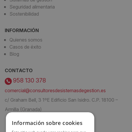
Seguridad alimentaria
Sostenibilidad
INFORMACIÓN
Quienes somos
Casos de éxito
Blog
CONTACTO
958 130 378
comercial@consultoresdesistemasdegestion.es
c/ Graham Bell, 3 1ºE Edificio San Isidro. C.P. 18100 –
Armilla (Granada)
Información sobre cookies