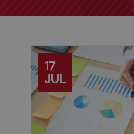
17
JUL