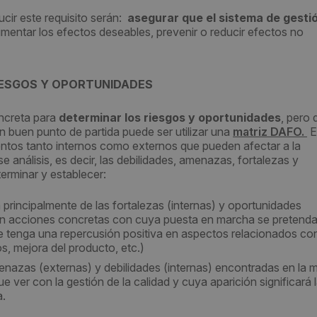
ucir este requisito serán:
asegurar que el sistema de gesti
umentar los efectos deseables, prevenir o reducir efectos no
IESGOS Y OPORTUNIDADES
ncreta para
determinar los riesgos y oportunidades
, pero
 buen punto de partida puede ser utilizar una
matriz DAFO.
E
ementos tanto internos como externos que pueden afectar a la
e análisis, es decir, las debilidades, amenazas, fortalezas y
erminar y establecer:
n principalmente de las fortalezas (internas) y oportunidades
rán acciones concretas con cuya puesta en marcha se pretend
 tenga una repercusión positiva en aspectos relacionados con
s, mejora del producto, etc.)
enazas (externas) y debilidades (internas) encontradas en la m
ver con la gestión de la calidad y cuya aparición significará 
a.