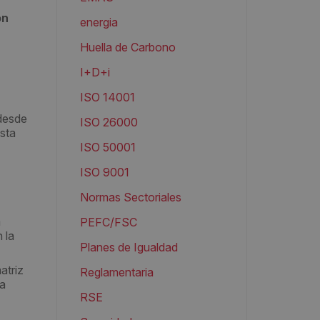
ón
energia
Huella de Carbono
I+D+i
ISO 14001
 desde
ISO 26000
sta
ISO 50001
ISO 9001
Normas Sectoriales
a
PEFC/FSC
 la
Planes de Igualdad
atriz
Reglamentaria
la
RSE