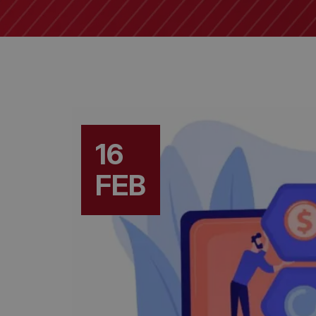
16
FEB