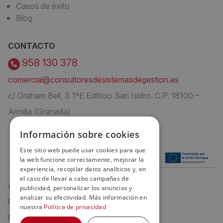
Casos de éxito
Blog
CONTACTO
958 130 378
comercial@consultoresdesistemasdegestion.es
c/ Graham Bell, 3 1ºE Edificio San Isidro. C.P. 18100 –
Armilla (Granada)
Información sobre cookies
Este sitio web puede usar cookies para que
la web funcione correctamente, mejorar la
experiencia, recopilar datos analíticos y, en
el caso de llevar a cabo campañas de
Aviso Legal
publicidad, personalizar los anuncios y
analizar su efectividad. Más información en
Política de privacidad
nuestra
Política de privacidad
Política de cookies