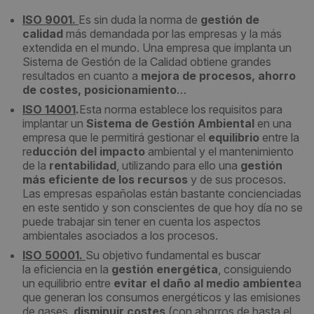
ISO 9001.
Es sin duda la norma de
gestión de
calidad
más demandada por las empresas y la más
extendida en el mundo. Una empresa que implanta un
Sistema de Gestión de la Calidad obtiene grandes
resultados en cuanto a
mejora de procesos, ahorro
de costes, posicionamiento
…
ISO 14001
.
Esta norma establece los requisitos para
implantar un
Sistema de Gestión Ambiental
en una
empresa que le permitirá gestionar el
equilibrio
entre la
re
ducción del impacto
ambiental y el mantenimiento
de la
rentabilidad
, utilizando para ello una
gestión
más eficiente de los recursos
y de sus procesos.
Las empresas españolas están bastante concienciadas
en este sentido y son conscientes de que hoy día no se
puede trabajar sin tener en cuenta los aspectos
ambientales asociados a los procesos.
ISO 50001.
Su objetivo fundamental es buscar
la eficiencia en la
gestión energética
, consiguiendo
un equilibrio entre
evitar el daño al medio ambiente
a
que generan los consumos energéticos y las emisiones
de gases,
disminuir costes
(con ahorros de hasta el