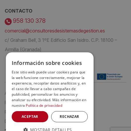
CONTACTO
958 130 378
comercial@consultoresdesistemasdegestion.es
c/ Graham Bell, 3 1ºE Edificio San Isidro. C.P. 18100 –
Armilla (Granada)
Información sobre cookies
Este sitio web puede usar cookies para que
la web funcione correctamente, mejorar la
experiencia, recopilar datos analíticos y, en
el caso de llevar a cabo campañas de
Aviso Legal
publicidad, personalizar los anuncios y
analizar su efectividad. Más información en
Política de privacidad
nuestra
Política de privacidad
Política de cookies
ACEPTAR
RECHAZAR
Declaración de Accesibilidad
MOSTRAR DETALLES