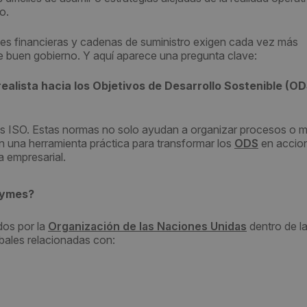
o.
ades financieras y cadenas de suministro exigen cada vez más
e buen gobierno. Y aquí aparece una pregunta clave:
lista hacia los Objetivos de Desarrollo Sostenible (OD
as ISO. Estas normas no solo ayudan a organizar procesos o m
en una herramienta práctica para transformar los
ODS
en accio
a empresarial.
pymes?
dos por la
Organización de las Naciones Unidas
dentro de l
ales relacionadas con: