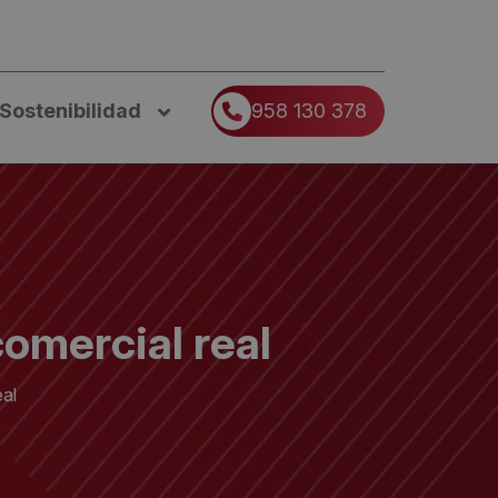
Sostenibilidad
958 130 378
omercial real
al