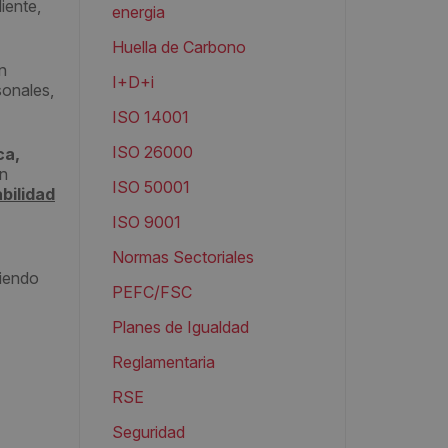
iente,
energia
Huella de Carbono
n
I+D+i
sonales,
ISO 14001
ISO 26000
ca,
ón
ISO 50001
bilidad
ISO 9001
Normas Sectoriales
biendo
PEFC/FSC
Planes de Igualdad
Reglamentaria
RSE
Seguridad