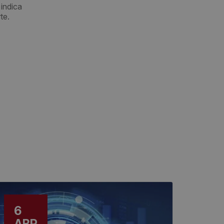
indica
te.
6
ABR