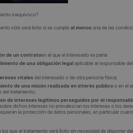
iento inequívoco?
iento sólo será lícito si se cumple
al menos
una de las condici
ión de un contrato
en el que el interesado es parte
imiento de una obligación legal
aplicable al responsable del
tereses vitales
del interesado o de otra persona física;
iento de una misión realizada en interés público
o en el e
 del tratamiento;
ión de intereses legítimos perseguidos por el responsabl
 sobre dichos intereses no prevalezcan los intereses o los der
equieran la protección de datos personales, en particular cuand
os que el tratamiento será lícito sin necesidad de disponer del