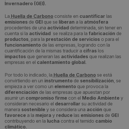
Invernadero (GEI)
.
La
Huella de Carbono
consiste en
cuantificar
las
emisiones
de
GEI
que se
liberan
a la
atmósfera
procedentes de una
actividad
determinada, sin tener en
cuenta si la
actividad
se realiza para la
fabricación
de
productos
, para la
prestación de servicios
o para el
funcionamiento
de las empresas, logrando con la
cuantificación de la mismas traducir a
cifras
los
impactos
que generan las
actividades
que realizan las
empresas en el
calentamiento global
.
Por todo lo indicado, la
Huella de Carbono
se está
convirtiendo en un
instrumento
de
sensibilización
, se
empieza a ver como un
elemento
que provoca la
diferenciación
de las empresas que apuestan por
asumir un
compromiso firme
con el
Medio Ambiente
y
consideran necesario el
desarrollar
su actividad de
manera
sostenible
y se considera una
acción
que
favorece
a la
mejora
y
reduce
las
emisiones
de
GEI
contribuyendo en la
lucha
contra el temido
cambio
climático
.