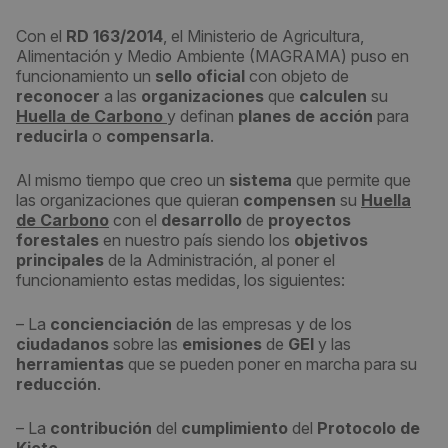
Con el
RD 163/2014
, el Ministerio de Agricultura,
Alimentación y Medio Ambiente (MAGRAMA) puso en
funcionamiento un
sello oficial
con objeto de
reconocer
a las
organizaciones
que
calculen
su
Huella de Carbono
y definan
planes de acción
para
reducirla
o
compensarla
.
Al mismo tiempo que creo un
sistema
que permite que
las organizaciones que quieran
compensen
su
Huella
de Carbono
con el
desarrollo
de
proyectos
forestales
en nuestro país siendo los
objetivos
principales
de la Administración, al poner el
funcionamiento estas medidas, los siguientes:
– La
concienciación
de las empresas y de los
ciudadanos
sobre las
emisiones
de
GEI
y las
herramientas
que se pueden poner en marcha para su
reducción
.
– La
contribución
del
cumplimiento
del
Protocolo de