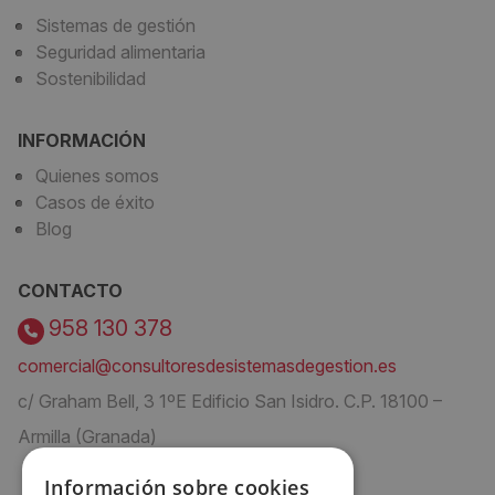
Sistemas de gestión
Seguridad alimentaria
Sostenibilidad
INFORMACIÓN
Quienes somos
Casos de éxito
Blog
CONTACTO
958 130 378
comercial@consultoresdesistemasdegestion.es
c/ Graham Bell, 3 1ºE Edificio San Isidro. C.P. 18100 –
Armilla (Granada)
Información sobre cookies