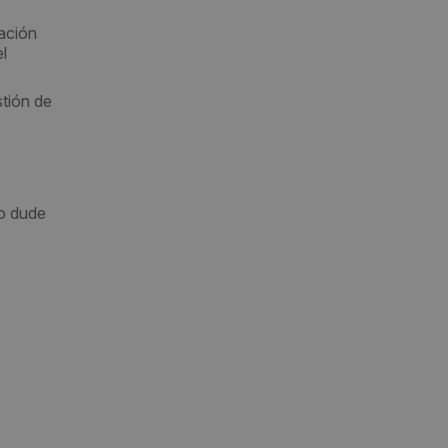
tación
l
stión de
no dude