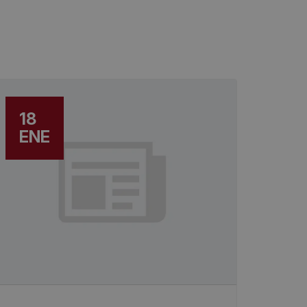
18
ENE