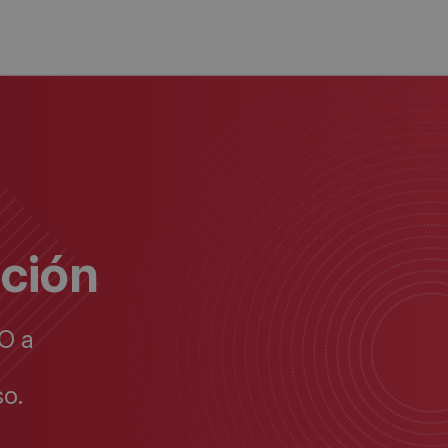
ación
O a
o.