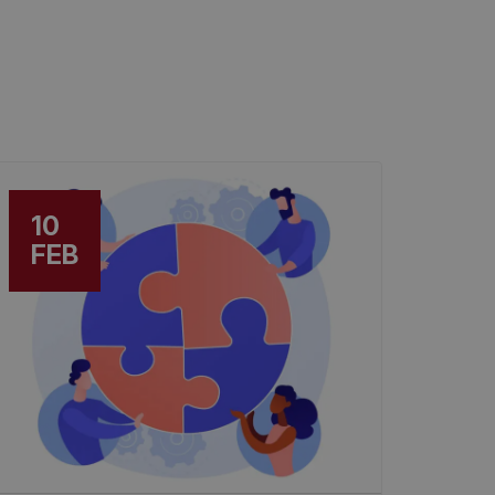
10
FEB