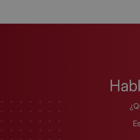
Hab
¿Q
E