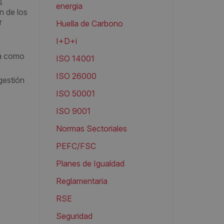
s
energia
n de los
r
Huella de Carbono
I+D+i
rá como
ISO 14001
ISO 26000
gestión
ISO 50001
ISO 9001
Normas Sectoriales
PEFC/FSC
Planes de Igualdad
Reglamentaria
RSE
Seguridad