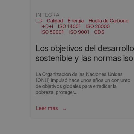
INTEGRA
Calidad
Energía
Huella de Carbono
I+D+i
ISO 14001
ISO 26000
ISO 50001
ISO 9001
ODS
PLANES DE IGUALDAD
RSE
Seguridad
Seguridad alimentaria
los objetivos del desarrollo
SEGURIDAD TRABAJADORES
SGE 21
Sostenibilidad
sostenible y las normas iso
La Organización de las Naciones Unidas
(ONU) impulsó hace unos años un conjunto
de objetivos globales para erradicar la
pobreza, proteger...
Leer más