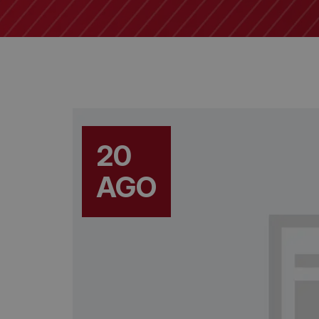
20
AGO