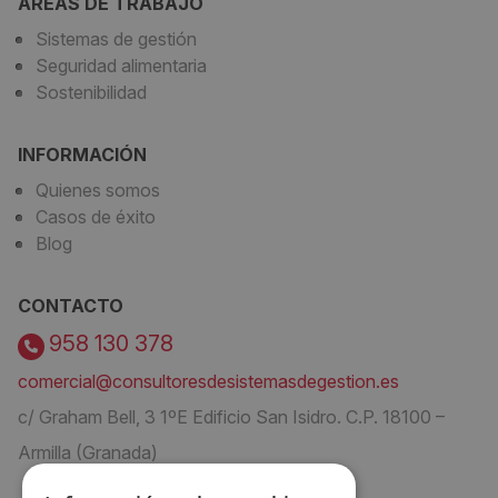
ÁREAS DE TRABAJO
Sistemas de gestión
Seguridad alimentaria
Sostenibilidad
INFORMACIÓN
Quienes somos
Casos de éxito
Blog
CONTACTO
958 130 378
comercial@consultoresdesistemasdegestion.es
c/ Graham Bell, 3 1ºE Edificio San Isidro. C.P. 18100 –
Armilla (Granada)