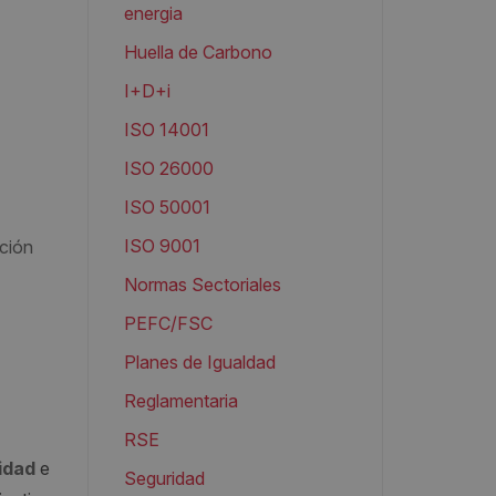
energia
Huella de Carbono
I+D+i
ISO 14001
ISO 26000
ISO 50001
ISO 9001
ación
Normas Sectoriales
PEFC/FSC
Planes de Igualdad
Reglamentaria
RSE
lidad
e
Seguridad