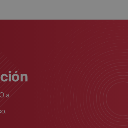
ación
O a
o.