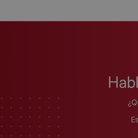
Hab
¿Q
E