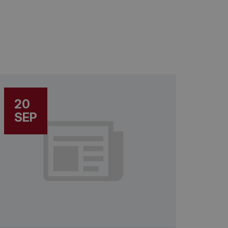
20
SEP