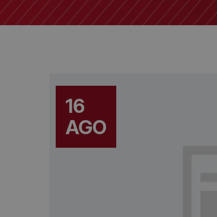
16
AGO