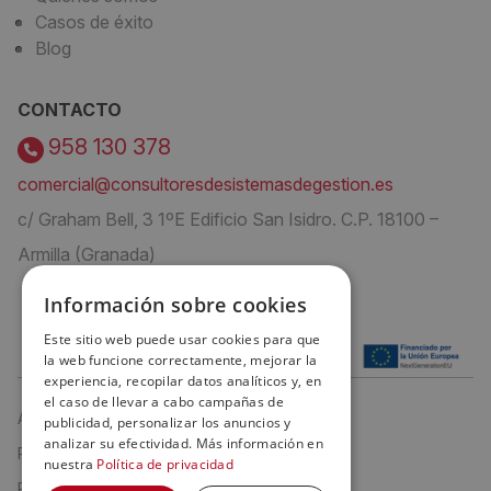
Casos de éxito
Blog
CONTACTO
958 130 378
comercial@consultoresdesistemasdegestion.es
c/ Graham Bell, 3 1ºE Edificio San Isidro. C.P. 18100 –
Armilla (Granada)
Información sobre cookies
Este sitio web puede usar cookies para que
la web funcione correctamente, mejorar la
experiencia, recopilar datos analíticos y, en
el caso de llevar a cabo campañas de
Aviso Legal
publicidad, personalizar los anuncios y
analizar su efectividad. Más información en
Política de privacidad
nuestra
Política de privacidad
Política de cookies