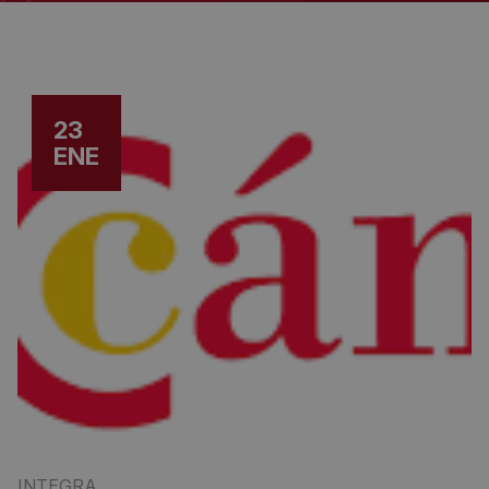
23
ENE
INTEGRA