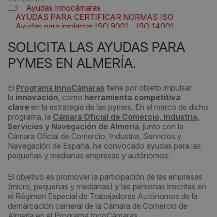
Ayudas Innocámaras
AYUDAS PARA CERTIFICAR NORMAS ISO
Ayudas para implantar ISO 9001
ISO 14001
ISO 27001
ISO 45001
Programa InnoCámaras
SOLICITA LAS AYUDAS PARA
UNE 166002
PYMES EN ALMERÍA.
El
Programa InnoCámaras
tiene por objeto impulsar
la
innovación
, como
herramienta competitiva
clave
en la estrategia de las pymes. En el marco de dicho
programa, la
Cámara Oficial de Comercio, Industria,
Servicios y Navegación de Almería
, junto con la
Cámara Oficial de Comercio, Industria, Servicios y
Navegación de España, ha convocado ayudas para las
pequeñas y medianas empresas y autónomos.
El objetivo es promover la participación de las empresas
(micro, pequeñas y medianas) y las personas inscritas en
el Régimen Especial de Trabajadores Autónomos de la
demarcación cameral de la Cámara de Comercio de
Almería en el Programa InnoCámaras.