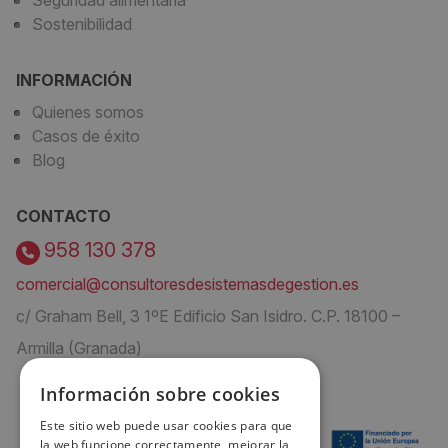
Seguridad alimentaria
Sostenibilidad
INFORMACIÓN
Quienes somos
Casos de éxito
Blog
CONTACTO
958 130 378
comercial@consultoresdesistemasdegestion.es
c/ Graham Bell, 3 1ºE Edificio San Isidro. C.P. 18100 –
Armilla (Granada)
Información sobre cookies
Este sitio web puede usar cookies para que
la web funcione correctamente, mejorar la