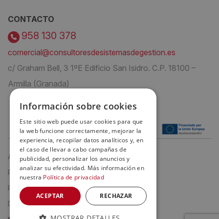
CONTACTO
958 130 378
comercial@consultoresdesistemasdegestion.es
c/ Graham Bell, 3 1ºE Edificio San Isidro. C.P. 18100 –
Armilla (Granada)
Información sobre cookies
Este sitio web puede usar cookies para que
la web funcione correctamente, mejorar la
experiencia, recopilar datos analíticos y, en
el caso de llevar a cabo campañas de
Aviso Legal
publicidad, personalizar los anuncios y
analizar su efectividad. Más información en
Política de privacidad
nuestra
Política de privacidad
Política de cookies
ACEPTAR
RECHAZAR
Declaración de Accesibilidad
MOSTRAR DETALLES