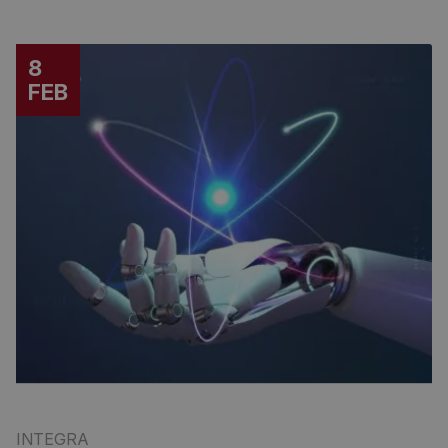
8
FEB
INTEGRA