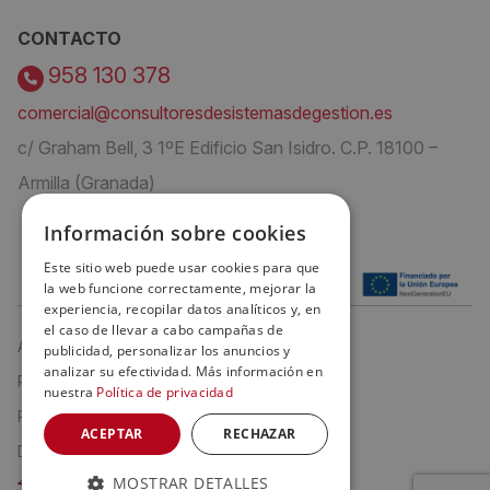
CONTACTO
958 130 378
comercial@consultoresdesistemasdegestion.es
c/ Graham Bell, 3 1ºE Edificio San Isidro. C.P. 18100 –
Armilla (Granada)
Información sobre cookies
Este sitio web puede usar cookies para que
la web funcione correctamente, mejorar la
experiencia, recopilar datos analíticos y, en
el caso de llevar a cabo campañas de
Aviso Legal
publicidad, personalizar los anuncios y
analizar su efectividad. Más información en
Política de privacidad
nuestra
Política de privacidad
Política de cookies
ACEPTAR
RECHAZAR
Declaración de Accesibilidad
MOSTRAR DETALLES