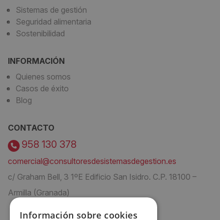
Sistemas de gestión
Seguridad alimentaria
Sostenibilidad
INFORMACIÓN
Quienes somos
Casos de éxito
Blog
CONTACTO
958 130 378
comercial@consultoresdesistemasdegestion.es
c/ Graham Bell, 3 1ºE Edificio San Isidro. C.P. 18100 –
Armilla (Granada)
Información sobre cookies