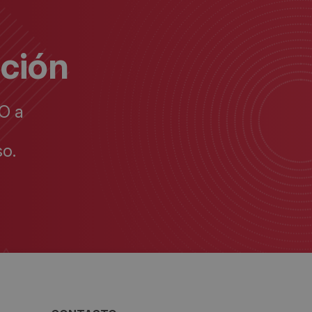
ación
O a
o.