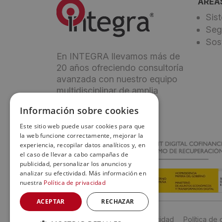
ÁREA
Sis
Seg
Sos
En INTEGRA llevamos más de
20 años ofreciendo consultoría
avanzada con nuestro equipo
multidisciplinar de amplia
experiencia.
Información sobre cookies
Este sitio web puede usar cookies para que
la web funcione correctamente, mejorar la
experiencia, recopilar datos analíticos y, en
el caso de llevar a cabo campañas de
publicidad, personalizar los anuncios y
analizar su efectividad. Más información en
nuestra
Política de privacidad
ACEPTAR
RECHAZAR
Aviso Legal
Política de privacidad
Política de