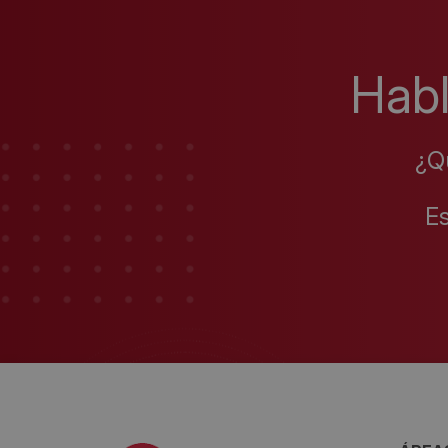
Hab
¿Q
E