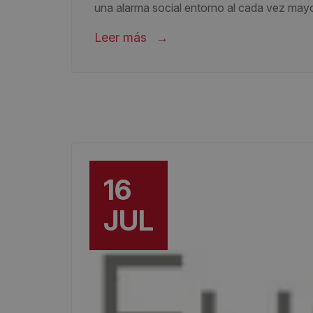
una alarma social entorno al cada vez mayo
Leer más
16
JUL