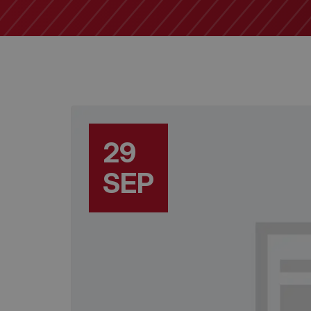
29
SEP