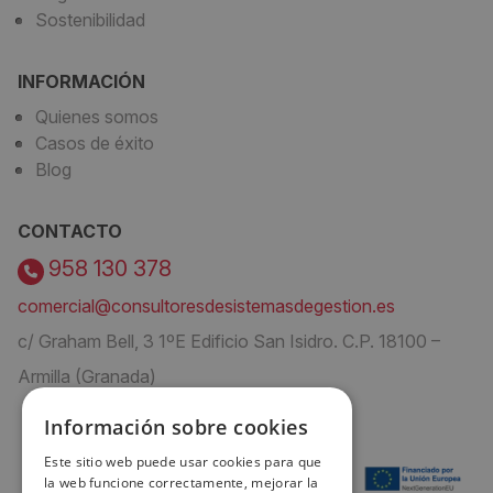
Sostenibilidad
INFORMACIÓN
Quienes somos
Casos de éxito
Blog
CONTACTO
958 130 378
comercial@consultoresdesistemasdegestion.es
c/ Graham Bell, 3 1ºE Edificio San Isidro. C.P. 18100 –
Armilla (Granada)
Información sobre cookies
Este sitio web puede usar cookies para que
la web funcione correctamente, mejorar la