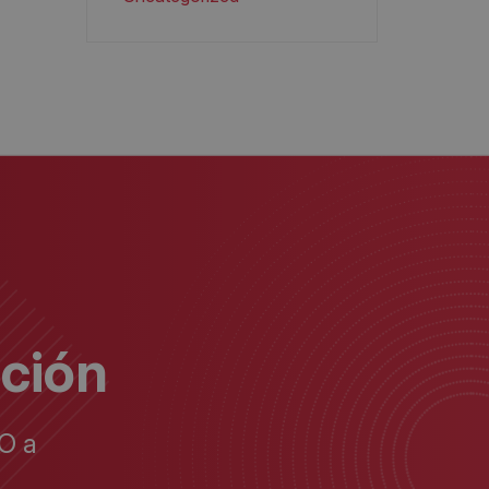
ación
O a