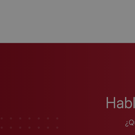
Hab
¿Q