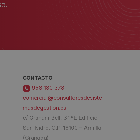
o.
CONTACTO
958 130 378
comercial@consultoresdesiste
masdegestion.es
c/ Graham Bell, 3 1ºE Edificio
San Isidro. C.P. 18100 – Armilla
(Granada)