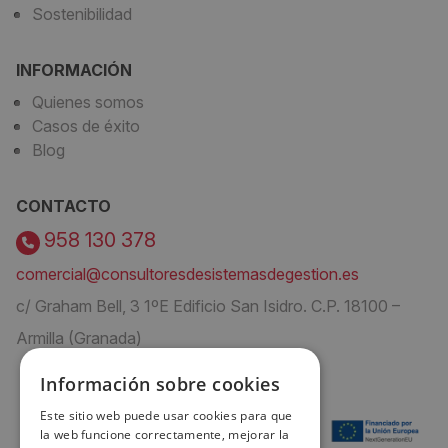
Sostenibilidad
INFORMACIÓN
Quienes somos
Casos de éxito
Blog
CONTACTO
958 130 378
comercial@consultoresdesistemasdegestion.es
c/ Graham Bell, 3 1ºE Edificio San Isidro. C.P. 18100 –
Armilla (Granada)
Información sobre cookies
Este sitio web puede usar cookies para que
la web funcione correctamente, mejorar la