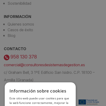
Sostenibilidad
INFORMACIÓN
Quienes somos
Casos de éxito
Blog
CONTACTO
958 130 378
comercial@consultoresdesistemasdegestion.es
c/ Graham Bell, 3 1ºE Edificio San Isidro. C.P. 18100 –
Armilla (Granada)
Información sobre cookies
Este sitio web puede usar cookies para que
la web funcione correctamente, mejorar la