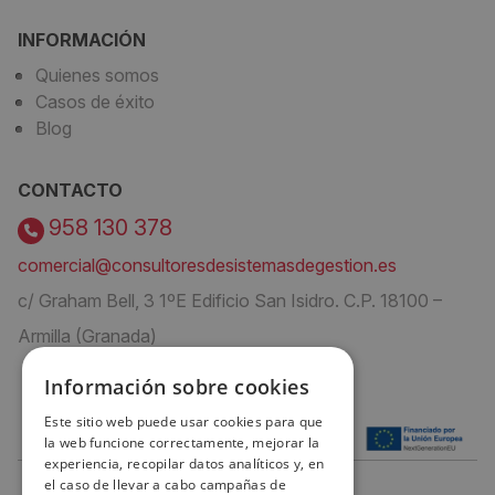
INFORMACIÓN
Quienes somos
Casos de éxito
Blog
CONTACTO
958 130 378
comercial@consultoresdesistemasdegestion.es
c/ Graham Bell, 3 1ºE Edificio San Isidro. C.P. 18100 –
Armilla (Granada)
Información sobre cookies
Este sitio web puede usar cookies para que
la web funcione correctamente, mejorar la
experiencia, recopilar datos analíticos y, en
el caso de llevar a cabo campañas de