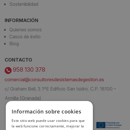
Sostenibilidad
INFORMACIÓN
Quienes somos
Casos de éxito
Blog
CONTACTO
958 130 378
comercial@consultoresdesistemasdegestion.es
c/ Graham Bell, 3 1ºE Edificio San Isidro. C.P. 18100 –
Armilla (Granada)
Información sobre cookies
Este sitio web puede usar cookies para que
la web funcione correctamente, mejorar la