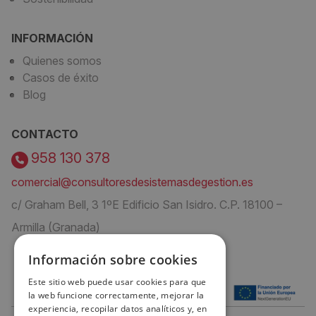
INFORMACIÓN
Quienes somos
Casos de éxito
Blog
CONTACTO
958 130 378
comercial@consultoresdesistemasdegestion.es
c/ Graham Bell, 3 1ºE Edificio San Isidro. C.P. 18100 –
Armilla (Granada)
Información sobre cookies
Este sitio web puede usar cookies para que
la web funcione correctamente, mejorar la
experiencia, recopilar datos analíticos y, en