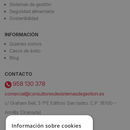
Sistemas de gestión
Seguridad alimentaria
Sostenibilidad
INFORMACIÓN
Quienes somos
Casos de éxito
Blog
CONTACTO
958 130 378
comercial@consultoresdesistemasdegestion.es
c/ Graham Bell, 3 1ºE Edificio San Isidro. C.P. 18100 –
Armilla (Granada)
Información sobre cookies