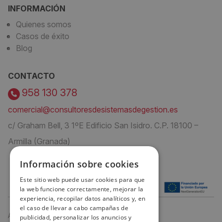
INFORMACIÓN
Quienes somos
Casos de éxito
Blog
CONTACTO
958 130 378
comercial@consultoresdesistemasdegestion.es
c/ Graham Bell, 3 1ºE Edificio San Isidro. C.P. 18100 –
Armilla (Granada)
Información sobre cookies
Este sitio web puede usar cookies para que
la web funcione correctamente, mejorar la
experiencia, recopilar datos analíticos y, en
el caso de llevar a cabo campañas de
Aviso Legal
publicidad, personalizar los anuncios y