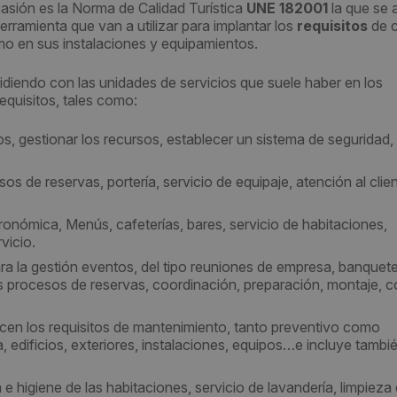
casión es la Norma de Calidad Turística
UNE 182001
la que se a
herramienta que van a utilizar para implantar los
requisitos
de c
omo en sus instalaciones y equipamientos.
idiendo con las unidades de servicios que suele haber en los
equisitos, tales como:
etivos, gestionar los recursos, establecer un sistema de seguridad, 
os de reservas, portería, servicio de equipaje, atención al clien
stronómica, Menús, cafeterías, bares, servicio de habitaciones,
vicio.
 para la gestión eventos, del tipo reuniones de empresa, banquet
 procesos de reservas, coordinación, preparación, montaje, co
cen los requisitos de mantenimiento, tanto preventivo como
a, edificios, exteriores, instalaciones, equipos…e incluye tambié
 e higiene de las habitaciones, servicio de lavandería, limpieza