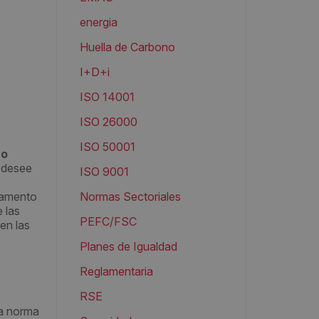
energia
Huella de Carbono
I+D+i
ISO 14001
ISO 26000
ISO 50001
 o
e desee
ISO 9001
rtamento
Normas Sectoriales
 las
PEFC/FSC
en las
Planes de Igualdad
Reglamentaria
RSE
na norma