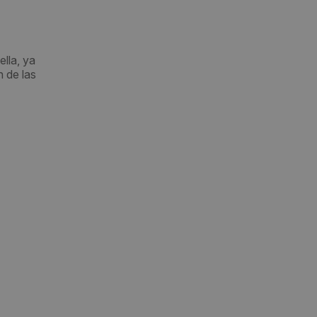
lla, ya
n de las