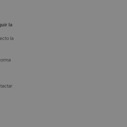
uir la
ecto la
 norma
tactar