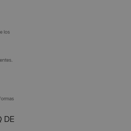
e los
nentes.
aformas
Q DE