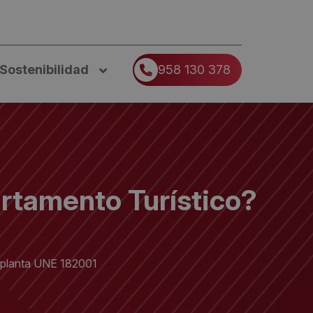
Sostenibilidad
958 130 378
artamento Turístico?
Implanta UNE 182001