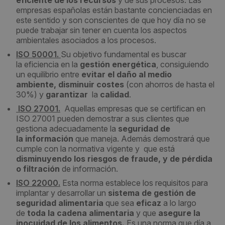
eficiente de los recursos
y de sus procesos. Las
empresas españolas están bastante concienciadas en
este sentido y son conscientes de que hoy día no se
puede trabajar sin tener en cuenta los aspectos
ambientales asociados a los procesos.
ISO 50001.
Su objetivo fundamental es buscar
la eficiencia en la
gestión energética
, consiguiendo
un equilibrio entre
evitar el daño al medio
ambiente,
disminuir costes
(con ahorros de hasta el
30%) y
garantizar
la
calidad
.
ISO 27001.
Aquellas empresas que se certifican en
ISO 27001 pueden demostrar a sus clientes que
gestiona adecuadamente la
seguridad de
la información
que maneja. Además demostrará que
cumple con la normativa vigente y que está
disminuyendo los riesgos de fraude, y de pérdida
o filtración
de información.
ISO 22000.
Esta norma establece los requisitos para
implantar y desarrollar un
sistema de gestión de
seguridad alimentaria
que sea
eficaz
a lo largo
de
toda la cadena alimentaria
y que
asegure la
inocuidad de los alimentos.
Es una norma que día a