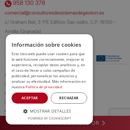
958 130 378
comercial@consultoresdesistemasdegestion.es
c/ Graham Bell, 3 1ºE Edificio San Isidro. C.P. 18100 –
Armilla (Granada)
Información sobre cookies
Este sitio web puede usar cookies para que
la web funcione correctamente, mejorar la
experiencia, recopilar datos analíticos y, en
el caso de llevar a cabo campañas de
Aviso Legal
publicidad, personalizar los anuncios y
analizar su efectividad. Más información en
Política de privacidad
nuestra
Política de privacidad
Política de cookies
ACEPTAR
RECHAZAR
Declaración de Accesibilidad
MOSTRAR DETALLES
POWERED BY COOKIESCRIPT
HABLA CON UN CONSULTOR