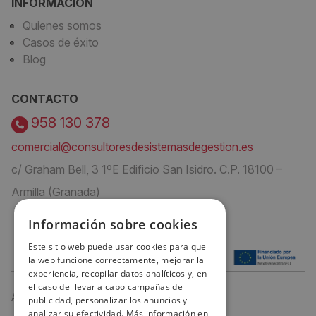
INFORMACIÓN
Quienes somos
Casos de éxito
Blog
CONTACTO
958 130 378
comercial@consultoresdesistemasdegestion.es
c/ Graham Bell, 3 1ºE Edificio San Isidro. C.P. 18100 –
Armilla (Granada)
Información sobre cookies
Este sitio web puede usar cookies para que
la web funcione correctamente, mejorar la
experiencia, recopilar datos analíticos y, en
el caso de llevar a cabo campañas de
Aviso Legal
publicidad, personalizar los anuncios y
analizar su efectividad. Más información en