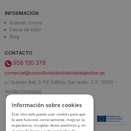
INFORMACIÓN
Quienes somos
Casos de éxito
Blog
CONTACTO
958 130 378
comercial@consultoresdesistemasdegestion.es
c/ Graham Bell, 3 1ºE Edificio San Isidro. C.P. 18100 –
Armilla (Granada)
Información sobre cookies
Este sitio web puede usar cookies para que
la web funcione correctamente, mejorar la
experiencia, recopilar datos analíticos y, en
el caso de llevar a cabo campañas de