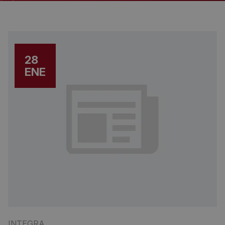
28
ENE
INTEGRA