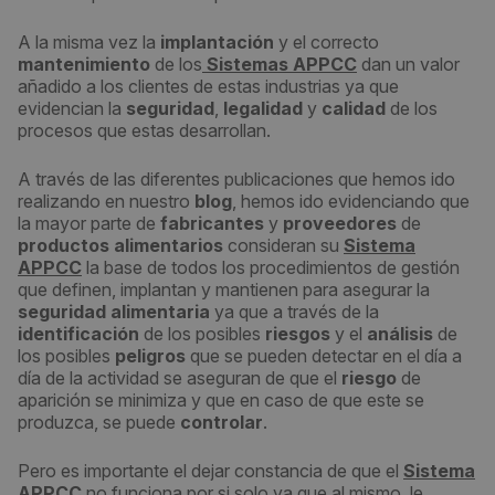
A la misma vez la
implantación
y el correcto
mantenimiento
de los
Sistemas APPCC
dan un valor
añadido a los clientes de estas industrias ya que
evidencian la
seguridad
,
legalidad
y
calidad
de los
procesos que estas desarrollan.
A través de las diferentes publicaciones que hemos ido
realizando en nuestro
blog
, hemos ido evidenciando que
la mayor parte de
fabricantes
y
proveedores
de
productos alimentarios
consideran su
Sistema
APPCC
la base de todos los procedimientos de gestión
que definen, implantan y mantienen para asegurar la
seguridad alimentaria
ya que a través de la
identificación
de los posibles
riesgos
y el
análisis
de
los posibles
peligros
que se pueden detectar en el día a
día de la actividad se aseguran de que el
riesgo
de
aparición se minimiza y que en caso de que este se
produzca, se puede
controlar
.
Pero es importante el dejar constancia de que el
Sistema
APPCC
no funciona por si solo ya que al mismo, le