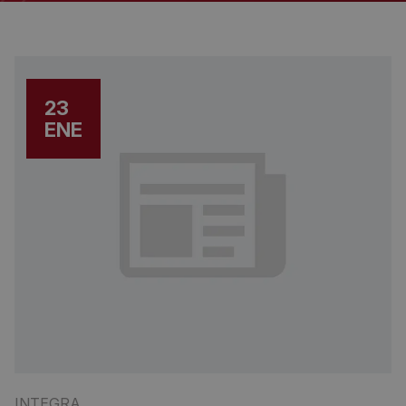
23
ENE
INTEGRA