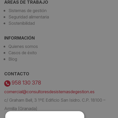
ÁREAS DE TRABAJO
Sistemas de gestión
Seguridad alimentaria
Sostenibilidad
INFORMACIÓN
Quienes somos
Casos de éxito
Blog
CONTACTO
958 130 378
comercial@consultoresdesistemasdegestion.es
c/ Graham Bell, 3 1ºE Edificio San Isidro. C.P. 18100 –
Armilla (Granada)