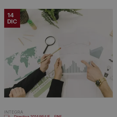
14
DIC
INTEGRA
Directiva 2014/95/UE
EINF