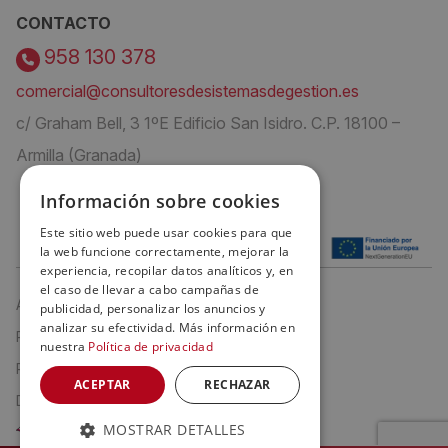
CONTACTO
958 130 378
comercial@consultoresdesistemasdegestion.es
c/ Graham Bell, 3 1ºE Edificio San Isidro. C.P. 18100 –
Armilla (Granada)
Información sobre cookies
Este sitio web puede usar cookies para que
la web funcione correctamente, mejorar la
experiencia, recopilar datos analíticos y, en
el caso de llevar a cabo campañas de
Aviso Legal
publicidad, personalizar los anuncios y
analizar su efectividad. Más información en
Política de privacidad
nuestra
Política de privacidad
Política de cookies
ACEPTAR
RECHAZAR
Declaración de Accesibilidad
MOSTRAR DETALLES